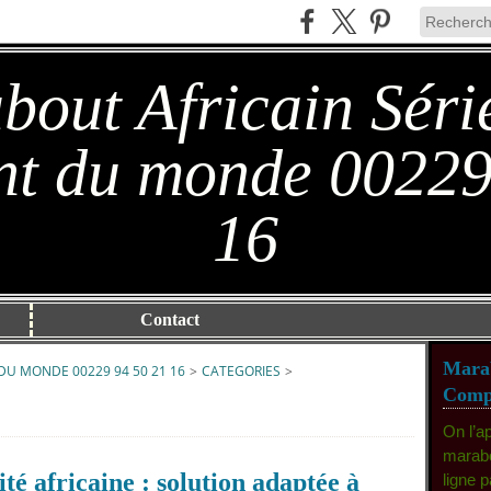
out Africain Séri
t du monde 00229
16
Contact
Marab
DU MONDE 00229 94 50 21 16
>
CATEGORIES
>
Compé
On l’a
marabo
lité africaine : solution adaptée à
ligne 