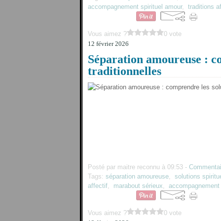
accompagnement spirituel amour
,
traditions a
Vous aimez ?
0 vote
12 février 2026
Séparation amoureuse : co
traditionnelles
Posté par maitre reconnu à 09:53 -
Commentai
Tags:
séparation amoureuse
,
solutions spiritu
affectif
,
marabout sérieux
,
accompagnement s
Vous aimez ?
0 vote