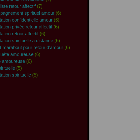
iste retour affectif
(7)
pagnement spirituel amour
(6)
tation confidentielle amour
(6)
ation privée retour affectif
(6)
ation retour affectif
(6)
ation spirituelle à distance
(6)
t marabout pour retour d’amour
(6)
quête amoureuse
(6)
re amoureuse
(6)
irituelle
(5)
ation spirituelle
(5)