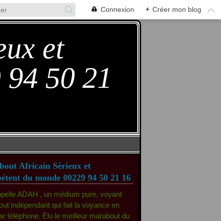
Connexion
+
Créer mon blog
eux et
 94 50 21
out Africain Sérieux et
tent du monde 00229 94 50 21 16
ppelle ADAH , un médium pure, voyant
ut indépendant qui fait la voyance en
par téléphone. Élu le meilleur marabout du