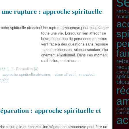
s
 une rupture : approche spirituelle
retou
marab
ac
Une rupture amoureuse peut bouleverser
spi
toute une vie. Lorsqu’un lien affectif se
brise, beaucoup de personnes se retrou
pe
vent face à des questions sans réponse
: incompréhension, silence soudain, éloi
fa
gnement émotionnel. Dans ces moment
retou
s difficiles, certaines...
récu
res [
…
]
- Permalien [
#
]
consult
,
approche spirituelle africaine
,
retour affectif
,
marabout
spécia
icaine
bloc
ré
am
accomp
séparation : approche spirituelle et
consul
a
Une séparation amoureuse peut être un