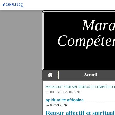
Marab
Compéten
Home
Accueil
MARABOUT AFRICAIN SÉRIEUX ET COMPÉTENT 
SPIRITUALITE AFRICAINE
spiritualite africaine
24 février 2026
Retour affectif et spiritua