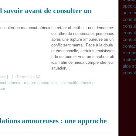
spécial
il savoir avant de consulter un
accom
consul
consult
Le retour affectif est une démarche
consult
qui attire de nombreuses personnes
consult
après une rupture amoureuse ou un
conflit sentimental. Face à la doule
contac
ur émotionnelle, certains choisissen
recon
t de se tourner vers un marabout afr
ruptu
icain afin de mieux comprendre leur
aide sp
situation...
consult
res [
…
]
- Permalien [
#
]
out sérieux
,
rupture amoureuse
,
spiritualité africaine
,
mour
relations amoureuses : une approche