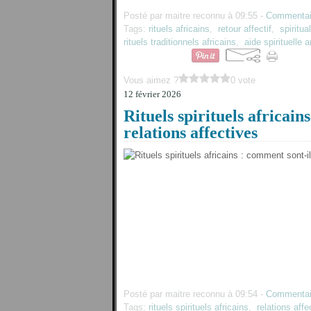
Posté par maitre reconnu à 09:55 -
Commentai
Tags:
rituels africains
,
retour affectif
,
spiritua
rituels traditionnels africains
,
aide spirituelle 
Vous aimez ?
0 vote
12 février 2026
Rituels spirituels africains
relations affectives
Posté par maitre reconnu à 09:54 -
Commentai
Tags:
rituels spirituels africains
,
relations affe