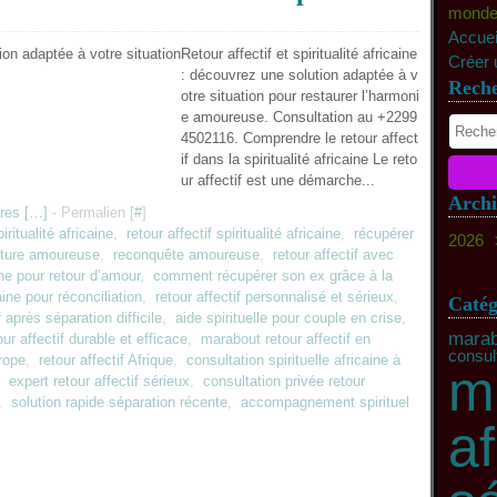
monde c
Accuei
Retour affectif et spiritualité africaine
Créer 
: découvrez une solution adaptée à v
Rech
otre situation pour restaurer l’harmoni
e amoureuse. Consultation au +2299
4502116. Comprendre le retour affect
if dans la spiritualité africaine Le reto
ur affectif est une démarche...
Archi
es [
…
]
- Permalien [
#
]
piritualité africaine
,
retour affectif spiritualité africaine
,
récupérer
2026
pture amoureuse
,
reconquête amoureuse
,
retour affectif avec
Ma
aine pour retour d’amour
,
comment récupérer son ex grâce à la
Fév
aine pour réconciliation
,
retour affectif personnalisé et sérieux
,
Catég
f après séparation difficile
,
aide spirituelle pour couple en crise
,
marab
our affectif durable et efficace
,
marabout retour affectif en
consult
urope
,
retour affectif Afrique
,
consultation spirituelle africaine à
m
,
expert retour affectif sérieux
,
consultation privée retour
,
solution rapide séparation récente
,
accompagnement spirituel
af