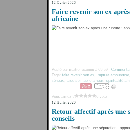
12 février 2026
Faire revenir son ex après
africaine
Posté par maitre reconnu à 09:59 -
Commentai
Tags:
faire revenir son ex
,
rupture amoureuse
sérieux
,
aide spirituelle amour
,
spiritualité afr
Vous aimez ?
0 vote
12 février 2026
Retour affectif après une 
conseils