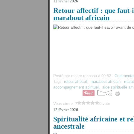
12 février 2026
Retour affectif : que faut-
marabout africain
Posté par maitre reconnu à 09:52 -
Commentai
Tags:
retour affectif
,
marabout africain
,
marab
accompagnement spirituel
,
aide spirituelle a
Vous aimez ?
0 vote
12 février 2026
Spiritualité africaine et 
ancestrale