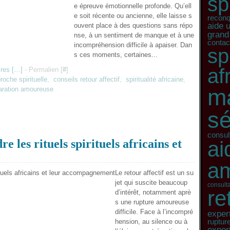
sp
e épreuve émotionnelle profonde. Qu’ell
e soit récente ou ancienne, elle laisse s
recon
aide 
ouvent place à des questions sans répo
grand
nse, à un sentiment de manque et à une
contac
incompréhension difficile à apaiser. Dan
sp
s ces moments, certaines...
af
res [
…
]
- Permalien [
#
]
roche spirituelle
,
conseils retour affectif
,
spiritualité africaine
,
m
aration amoureuse
sé
consult
e les rituels spirituels africains et
ai
a
Le retour affectif est un su
jet qui suscite beaucoup
consulta
re
d’intérêt, notamment aprè
s une rupture amoureuse
difficile. Face à l’incompré
expert
hension, au silence ou à
ruptur
expert