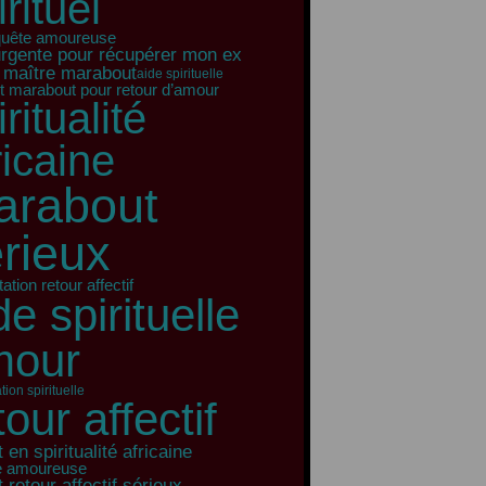
irituel
quête amoureuse
urgente pour récupérer mon ex
 maître marabout
aide spirituelle
t marabout pour retour d’amour
iritualité
ricaine
arabout
rieux
ation retour affectif
de spirituelle
mour
tion spirituelle
tour affectif
 en spiritualité africaine
e amoureuse
 retour affectif sérieux