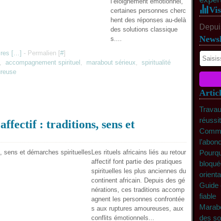
l’éloignement émotionnel,
Vis
certaines personnes cherc
hent des réponses au-delà
Depuis
des solutions classique
Newsl
s....
res [
…
]
- Permalien [
#
]
,
accompagnement spirituel
,
marabout sérieux
,
spiritualité
ureuse
Artic
Travau
réussi
affectif : traditions, sens et
Commen
l’abon
Les rituels africains liés au retour
Pourqu
affectif font partie des pratiques
bloqué
spirituelles les plus anciennes du
orienta
continent africain. Depuis des gé
Guide 
nérations, ces traditions accomp
fiable
agnent les personnes confrontée
Marabo
s aux ruptures amoureuses, aux
des so
conflits émotionnels...