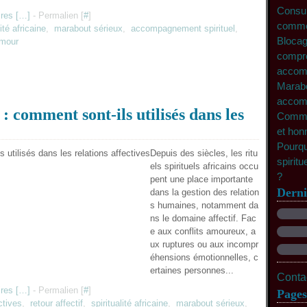
Consult
res [
…
]
- Permalien [
#
]
commen
lité africaine
,
marabout sérieux
,
accompagnement spirituel
,
Blocag
amour
compre
accomp
Marabo
accomp
 : comment sont-ils utilisés dans les
Commen
et hon
Pourqu
Depuis des siècles, les ritu
spiritu
els spirituels africains occu
?
pent une place importante
Derni
dans la gestion des relation
s humaines, notamment da
ns le domaine affectif. Fac
e aux conflits amoureux, a
ux ruptures ou aux incompr
éhensions émotionnelles, c
ertaines personnes...
Contac
res [
…
]
- Permalien [
#
]
Pages
ctives
,
retour affectif
,
spiritualité africaine
,
marabout sérieux
,