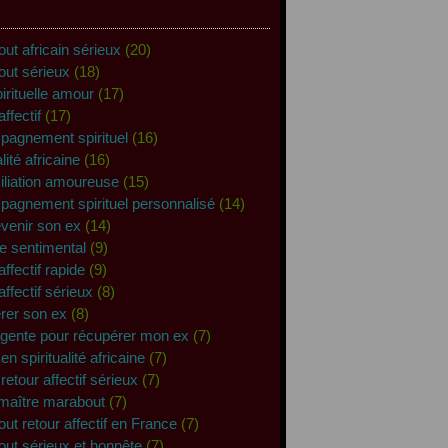
ut africain sérieux
(20)
out sérieux
(18)
pirituelle amour
(17)
affectif
(17)
agnement spirituel
(16)
alité africaine
(16)
iliation amoureuse
(15)
agnement spirituel personnalisé
(14)
revenir son ex
(14)
e sentimental
(9)
affectif rapide
(9)
affectif sérieux
(8)
rer son ex
(8)
rgente pour récupérer mon ex
(7)
en spiritualité africaine
(7)
retour affectif sérieux
(7)
maître marabout
(7)
ut retour affectif en France
(7)
ut sérieux et honnête
(7)