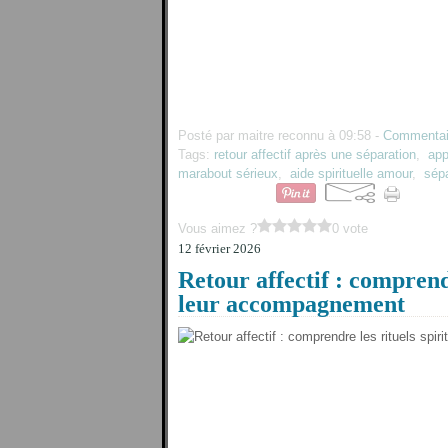
Posté par maitre reconnu à 09:58 -
Commentai
Tags:
retour affectif après une séparation
,
app
marabout sérieux
,
aide spirituelle amour
,
sép
Vous aimez ?
0 vote
12 février 2026
Retour affectif : comprendr
leur accompagnement