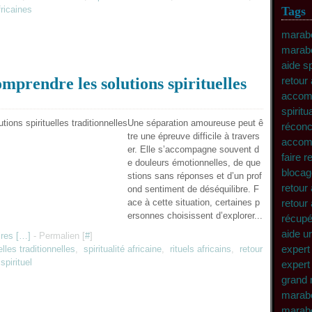
fricaines
Tags
marabo
marab
aide s
mprendre les solutions spirituelles
retour 
accomp
spiritu
Une séparation amoureuse peut ê
réconc
tre une épreuve difficile à travers
accomp
er. Elle s’accompagne souvent d
faire 
e douleurs émotionnelles, de que
blocag
stions sans réponses et d’un prof
retour 
ond sentiment de déséquilibre. F
ace à cette situation, certaines p
retour 
ersonnes choisissent d’explorer...
récupé
aide u
res [
…
]
- Permalien [
#
]
expert 
elles traditionnelles
,
spiritualité africaine
,
rituels africains
,
retour
pirituel
expert 
grand 
marabo
marabo