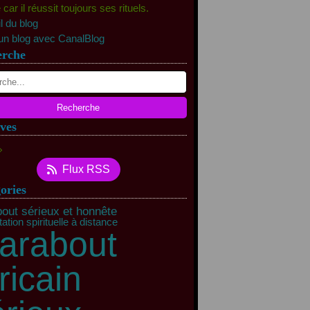
ar il réussit toujours ses rituels.
l du blog
un blog avec CanalBlog
erche
ves
rs
(11)
Flux RSS
rier
(40)
ories
out sérieux et honnête
ation spirituelle à distance
arabout
ricain