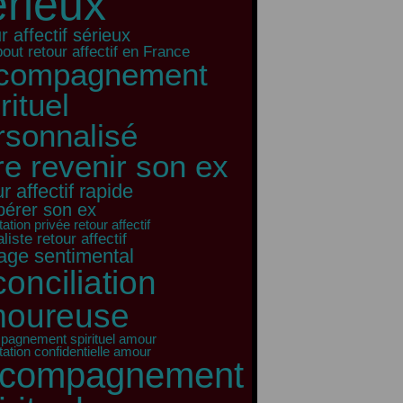
érieux
r affectif sérieux
out retour affectif en France
compagnement
rituel
rsonnalisé
ire revenir son ex
r affectif rapide
pérer son ex
ation privée retour affectif
liste retour affectif
age sentimental
conciliation
oureuse
agnement spirituel amour
tation confidentielle amour
ccompagnement