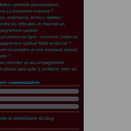
ation spirituelle personnalisée :
t ça fonctionne vraiment ?
es, malchance, échecs répétés :
ndre les difficultés et chercher un
agnement spirituel
ut sérieux en ligne : comment choisir un
agnement spirituel fiable et discret ?
t reconnaître un vrai marabout sérieux
nête ?
oi consulter un accompagnement
el sérieux peut aider à améliorer votre vie
ers commentaires
ter le propriétaire du blog