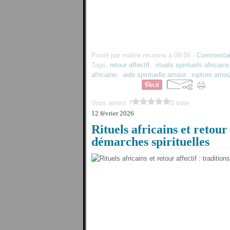
Posté par maitre reconnu à 09:56 -
Commentai
Tags:
retour affectif
,
rituels spirituels africains
africaine
,
aide spirituelle amour
,
rupture amo
Vous aimez ?
0 vote
12 février 2026
Rituels africains et retour 
démarches spirituelles