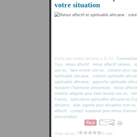
votre situation
Posté par maitre reconnu à 11:54 -
Commentair
Tags:
retour affectif
,
retour affectif sérieux
,
s
son ex
,
faire revenir son ex
,
solution pour ru
spiritualité africaine
,
solution spirituelle afric
spiritualité africaine
,
approche spirituelle afric
restaurer l’harmonie amoureuse
,
retour affecti
solution adaptée pour faire revenir son ex
,
ret
France
,
spécialiste spiritualité africaine en E
distance
,
aide urgente pour récupérer mon ex
affectif
,
contact marabout pour retour d’amour
personnalisé
Vous aimez ?
0 vote