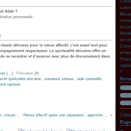
Consul
comme
ut Adah ?
Bloca
tuation personnelle :
compr
accom
Marab
m
accom
s
rituels africains pour le retour affectif
, c’est avant tout pour
Comme
mpagnement respectueux. La spiritualité africaine offre un
et ho
de se recentrer et d’avancer avec plus de discernement dans
Pourq
spirit
?
res [
…
]
- Permalien [
#
]
Dern
ectif spiritualité africaine
,
marabout sérieux
,
aide spirituelle
t spirituel
Conta
Retour affectif et spiritualité africaine : mythe, croyance et accompagnement
Retour affectif après une séparation : approche spirituelle et conseils
Page