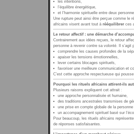
les intentions,
l’équilibre énergétique,
et l’harmonie spirituelle entre deux personne
Une rupture peut ainsi être perçue comme le r
africains visent avant tout à
rééquilibrer
ces a
Le retour affectif : une démarche d’accom
Contrairement aux idées reçues, le retour affect
personne à revenir contre sa volonté. Il s’agit p
comprendre les causes profondes de la sépa
apaiser les tensions émotionnelles,
lever certains blocages spirituels,
favoriser une meilleure communication et c
C’est cette approche respectueuse qui pousse c
Pourquoi les rituels africains attirent-ils au
Plusieurs raisons expliquent cet attrait :
une approche personnalisée et humaine,
des traditions ancestrales transmises de gé
une prise en compte globale de la personne 
un accompagnement spirituel basé sur l’écou
Pour beaucoup, les rituels africains représente
de réponses satisfaisantes.