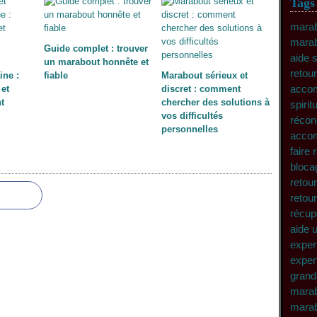
Tags
marab
marab
Guide complet : trouver
aide 
un marabout honnête et
retour
ine :
fiable
Marabout sérieux et
accom
et
discret : comment
t
chercher des solutions à
spirit
vos difficultés
récon
personnelles
accom
faire
bloca
retour
retour
récup
aide 
expert
expert
grand
marab
marab