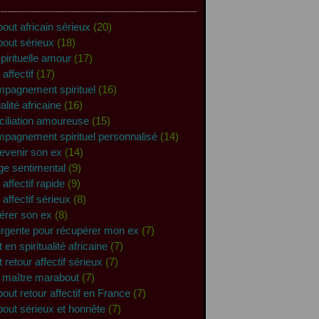
out africain sérieux
(20)
out sérieux
(18)
spirituelle amour
(17)
 affectif
(17)
pagnement spirituel
(16)
ualité africaine
(16)
ciliation amoureuse
(15)
pagnement spirituel personnalisé
(14)
 revenir son ex
(14)
ge sentimental
(9)
 affectif rapide
(9)
 affectif sérieux
(8)
érer son ex
(8)
urgente pour récupérer mon ex
(7)
 en spiritualité africaine
(7)
 retour affectif sérieux
(7)
 maître marabout
(7)
out retour affectif en France
(7)
out sérieux et honnête
(7)