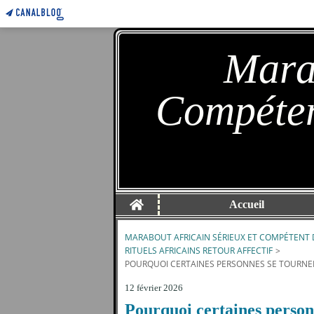
Marab
Compéten
Home
Accueil
MARABOUT AFRICAIN SÉRIEUX ET COMPÉTENT 
RITUELS AFRICAINS RETOUR AFFECTIF
>
POURQUOI CERTAINES PERSONNES SE TOURNENT
12 février 2026
Pourquoi certaines personn