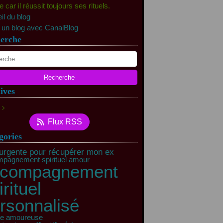
car il réussit toujours ses rituels.
il du blog
 un blog avec CanalBlog
erche
ives
rs
(11)
Flux RSS
vrier
(40)
gories
 urgente pour récupérer mon ex
pagnement spirituel amour
ccompagnement
irituel
rsonnalisé
re amoureuse