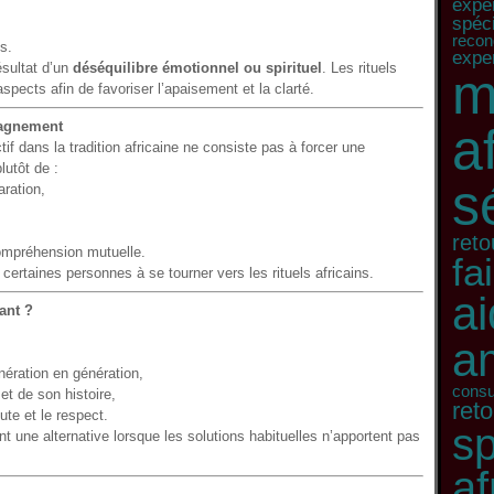
exper
spéci
recon
s.
exper
ésultat d’un
déséquilibre émotionnel ou spirituel
. Les rituels
m
spects afin de favoriser l’apaisement et la clarté.
pagnement
a
if dans la tradition africaine ne consiste pas à forcer une
lutôt de :
s
ration,
reto
ompréhension mutuelle.
fa
ertaines personnes à se tourner vers les rituels africains.
ai
tant ?
a
nération en génération,
consu
et de son histoire,
reto
te et le respect.
sp
nt une alternative lorsque les solutions habituelles n’apportent pas
af