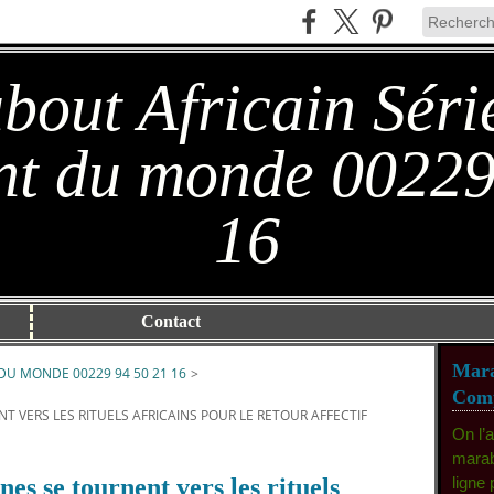
out Africain Séri
t du monde 00229
16
Contact
Mara
DU MONDE 00229 94 50 21 16
>
Comp
 VERS LES RITUELS AFRICAINS POUR LE RETOUR AFFECTIF
On l’
marab
es se tournent vers les rituels
ligne