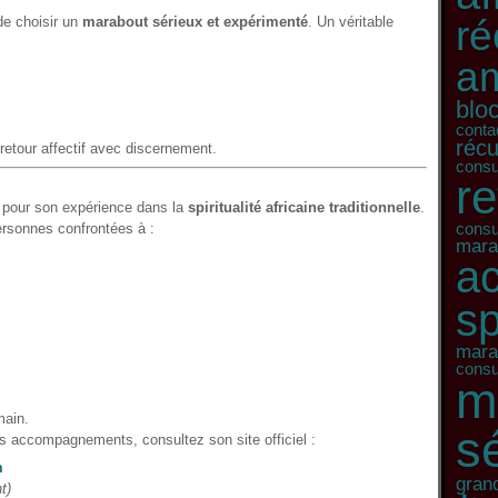
ré
 de choisir un
marabout sérieux et expérimenté
. Un véritable
a
blo
conta
récu
retour affectif avec discernement.
consul
re
 pour son expérience dans la
spiritualité africaine traditionnelle
.
rsonnes confrontées à :
consul
mara
a
sp
marab
consul
m
main.
s
s accompagnements, consultez son site officiel :
m
gran
t)