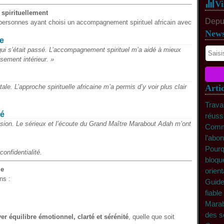
Vi
pirituellement
Depui
personnes ayant choisi un accompagnement spirituel africain avec
News
e
ui s’était passé. L’accompagnement spirituel m’a aidé à mieux
sement intérieur. »
e. L’approche spirituelle africaine m’a permis d’y voir plus clair
Artic
Trava
té
réuss
sion. Le sérieux et l’écoute du Grand Maître Marabout Adah m’ont
Comme
l’abo
Pourq
onfidentialité.
bloqu
le
orient
ns :
Guide
fiable
Marab
des so
er équilibre émotionnel, clarté et sérénité
, quelle que soit