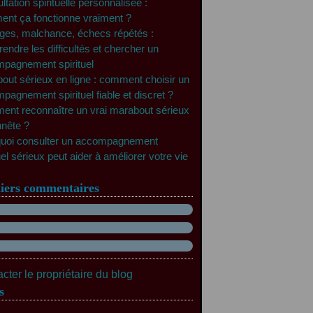
tation spirituelle personnalisée :
nt ça fonctionne vraiment ?
ges, malchance, échecs répétés :
endre les difficultés et chercher un
pagnement spirituel
out sérieux en ligne : comment choisir un
pagnement spirituel fiable et discret ?
nt reconnaître un vrai marabout sérieux
nnête ?
uoi consulter un accompagnement
uel sérieux peut aider à améliorer votre vie
iers commentaires
cter le propriétaire du blog
s