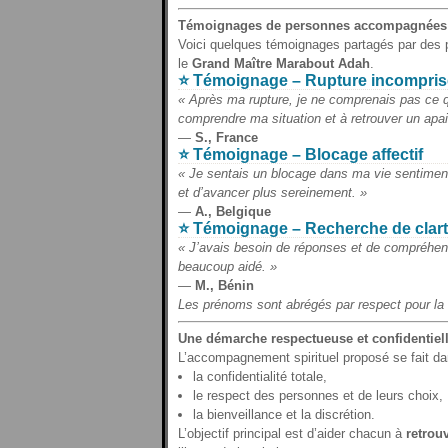
Témoignages de personnes accompagnées s
Voici quelques témoignages partagés par des 
le
Grand Maître Marabout Adah
.
⭐ Témoignage – Rupture incompris
« Après ma rupture, je ne comprenais pas ce q
comprendre ma situation et à retrouver un apai
—
S., France
⭐ Témoignage – Blocage affectif
« Je sentais un blocage dans ma vie sentimental
et d’avancer plus sereinement. »
—
A., Belgique
⭐ Témoignage – Recherche de clar
« J’avais besoin de réponses et de compréhen
beaucoup aidé. »
—
M., Bénin
Les prénoms sont abrégés par respect pour la c
Une démarche respectueuse et confidentiel
L’accompagnement spirituel proposé se fait da
la confidentialité totale,
le respect des personnes et de leurs choix,
la bienveillance et la discrétion.
L’objectif principal est d’aider chacun à
retrouv