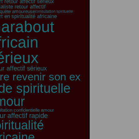
t retour affectif sérieux
aliste retour affectif
quête amoureuse
consultation spirituelle
t en spiritualité africaine
arabout
fricain
érieux
ur affectif sérieux
ire revenir son ex
de spirituelle
mour
ltation confidentielle amour
ur affectif rapide
iritualité
ricaine