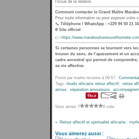
l’issue de la relation.
Comment contacter le Grand Maître Marabo
Pour toute information ou pour exposer votre si
📞
Téléphone / WhatsApp : +229 94 50 21 16
🌐
Site officiel
:
👉
https://www.maraboutserieuxethonnete.co
Si certaines personnes se tournent vers le
trouver du sens, de l’apaisement et un acco
cadre ancestral qui permet de comprendre, 
sa vie affective.
Posté par maitre reconnu à 09:57 -
Commentai
Tags:
rituels africains retour affectif
,
retour aff
amour
,
séparation amoureuse
,
accompagnemen
Vous aimez ?
0 vote
Vous aimerez aussi :