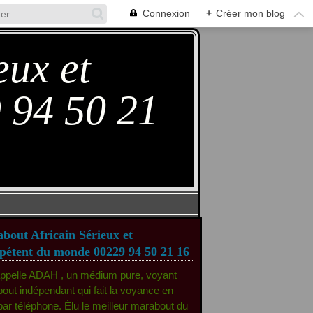
Connexion
+
Créer mon blog
eux et
 94 50 21
bout Africain Sérieux et
étent du monde 00229 94 50 21 16
appelle ADAH , un médium pure, voyant
out indépendant qui fait la voyance en
 par téléphone. Élu le meilleur marabout du