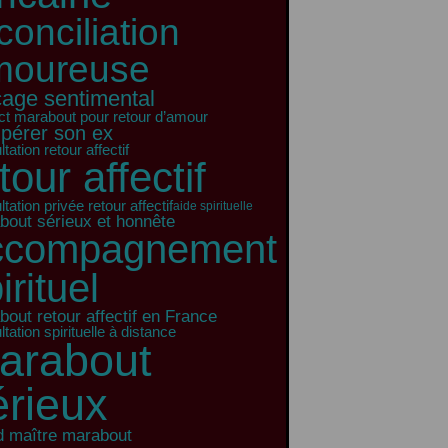
conciliation
moureuse
cage sentimental
ct marabout pour retour d’amour
pérer son ex
tation retour affectif
tour affectif
tation privée retour affectif
aide spirituelle
bout sérieux et honnête
ccompagnement
irituel
out retour affectif en France
tation spirituelle à distance
arabout
érieux
d maître marabout