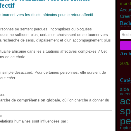
monde 
fectif
Accue
Créer
Rech
rsonnes se sentent perdues, incomprises ou bloquées
ques ne suffisent plus, certaines choisissent de se tourner vers
 la recherche de sens, d’apaisement et d’un accompagnement plus
itualité africaine dans les situations affectives complexes ? Cet
Arch
ons de ce choix.
2026
Ma
 simple désaccord. Pour certaines personnes, elle survient de
Fé
eut créer :
Caté
aide
accom
ser.
a
arche de compréhension globale
, où l’on cherche à donner du
sp
es
pe
s relations humaines sont influencées par :
ruptu